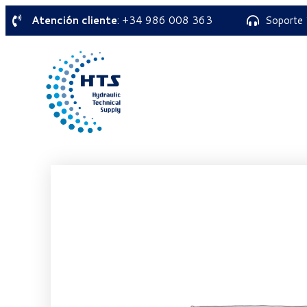
Atención cliente
: +34 986 008 363
Soporte