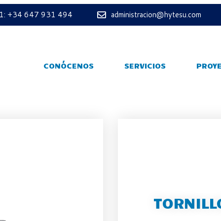
 1: +34 647 931 494
administracion@hytesu.com
CONÓCENOS
SERVICIOS
PROY
TORNILL