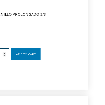
NILLO PROLONGADO 3/8
2,30
€
ADD TO CART