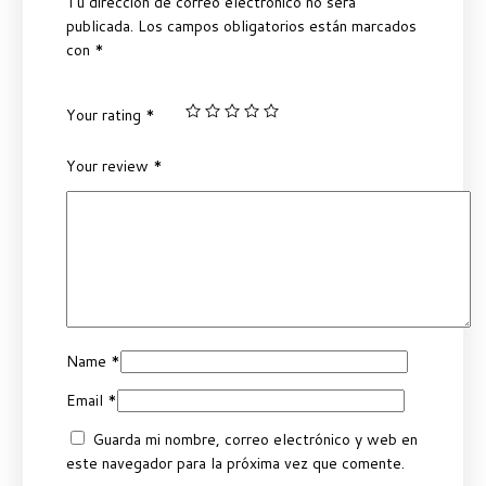
Tu dirección de correo electrónico no será
publicada.
Los campos obligatorios están marcados
con
*
Your rating
*
Your review
*
Name
*
Email
*
Guarda mi nombre, correo electrónico y web en
este navegador para la próxima vez que comente.