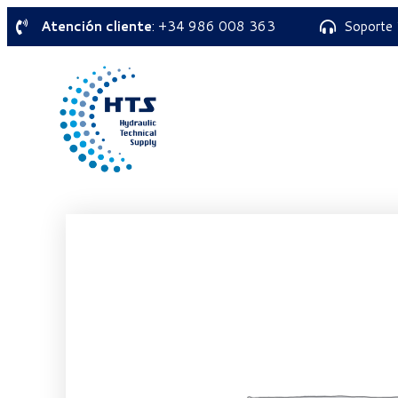
Atención cliente
: +34 986 008 363
Soporte