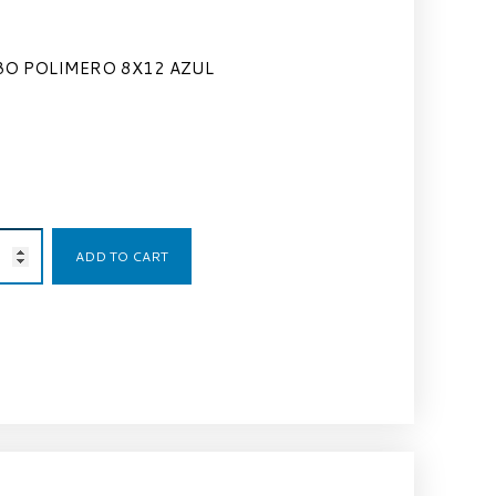
BO POLIMERO 8X12 AZUL
2,90
€
ADD TO CART