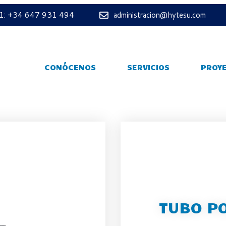
 1: +34 647 931 494
administracion@hytesu.com
CONÓCENOS
SERVICIOS
PROY
TUBO PO