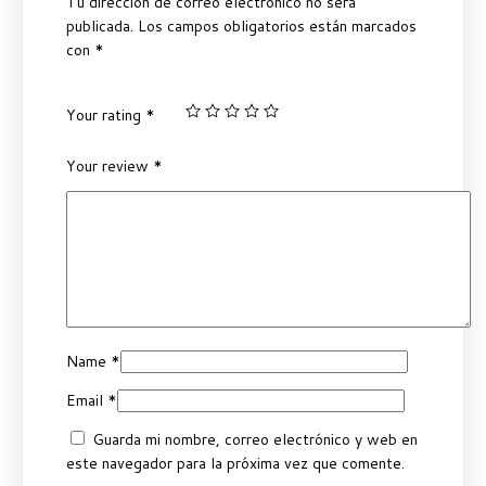
Tu dirección de correo electrónico no será
publicada.
Los campos obligatorios están marcados
con
*
Your rating
*
Your review
*
Name
*
Email
*
Guarda mi nombre, correo electrónico y web en
este navegador para la próxima vez que comente.