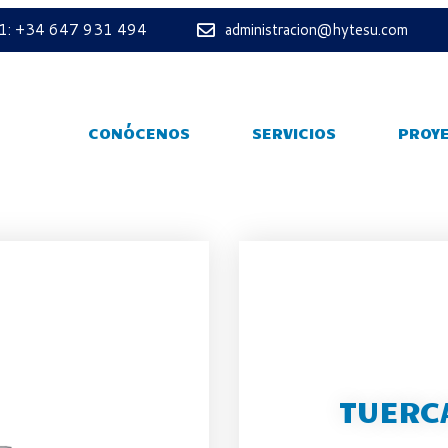
 1: +34 647 931 494
administracion@hytesu.com
CONÓCENOS
SERVICIOS
PROY
TUERC