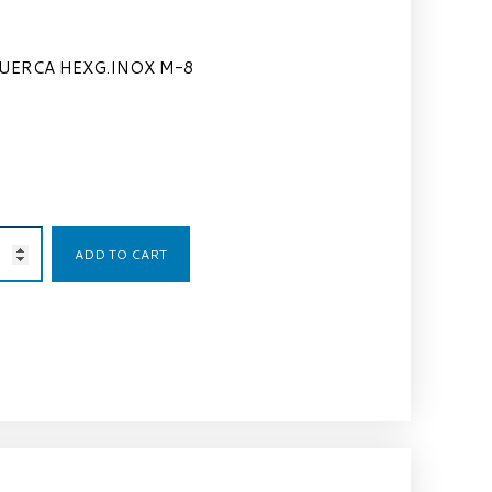
UERCA HEXG.INOX M-8
0,41
€
ADD TO CART