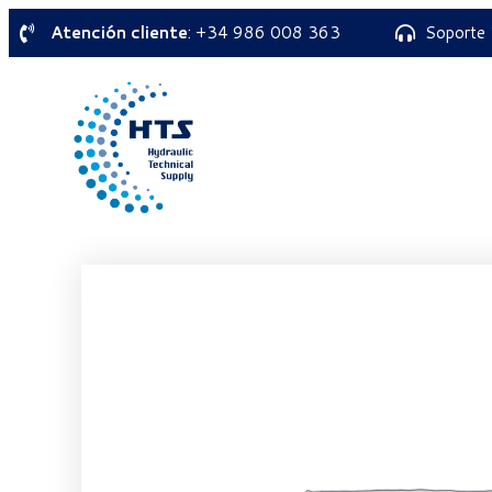
Atención cliente
: +34 986 008 363
Soporte