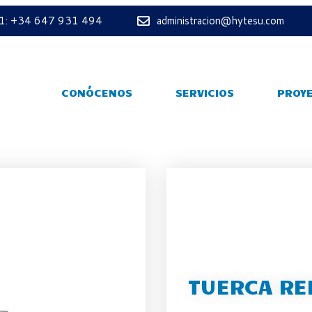
 1: +34 647 931 494
administracion@hytesu.com
CONÓCENOS
SERVICIOS
PROY
TUERCA RE