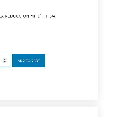
A REDUCCION MF 1″ HF 3/4
15,34
€
ADD TO CART