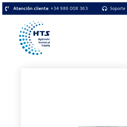
Atención cliente
: +34 986 008 363
Soporte