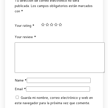
Tu dirección de correo electrónico no será
publicada.
Los campos obligatorios están marcados
con
*
Your rating
*
Your review
*
Name
*
Email
*
Guarda mi nombre, correo electrónico y web en
este navegador para la próxima vez que comente.