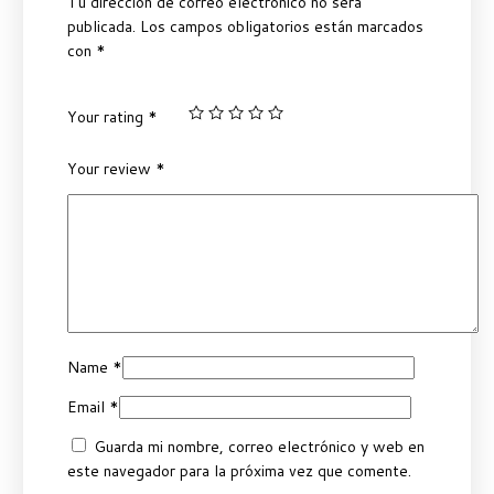
Tu dirección de correo electrónico no será
publicada.
Los campos obligatorios están marcados
con
*
Your rating
*
Your review
*
Name
*
Email
*
Guarda mi nombre, correo electrónico y web en
este navegador para la próxima vez que comente.