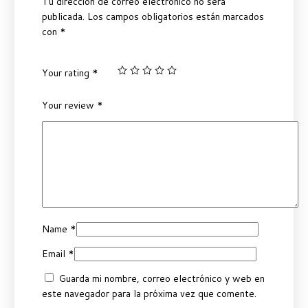
Tu dirección de correo electrónico no será
publicada.
Los campos obligatorios están marcados
con
*
Your rating
*
Your review
*
Name
*
Email
*
Guarda mi nombre, correo electrónico y web en
este navegador para la próxima vez que comente.