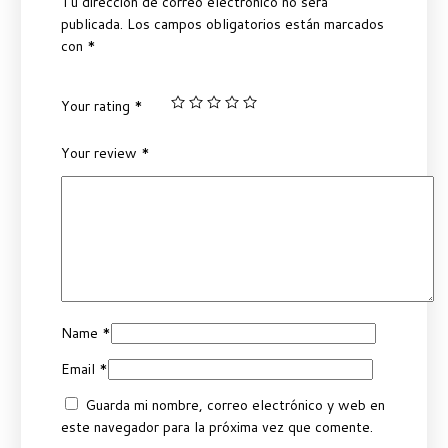
Tu dirección de correo electrónico no será
publicada.
Los campos obligatorios están marcados
con
*
Your rating
*
Your review
*
Name
*
Email
*
Guarda mi nombre, correo electrónico y web en
este navegador para la próxima vez que comente.