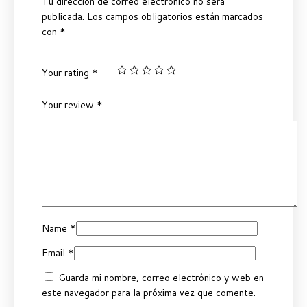
Tu dirección de correo electrónico no será
publicada.
Los campos obligatorios están marcados
con
*
Your rating
*
Your review
*
Name
*
Email
*
Guarda mi nombre, correo electrónico y web en
este navegador para la próxima vez que comente.