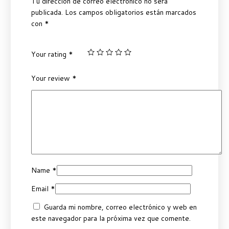
Tu dirección de correo electrónico no será
publicada.
Los campos obligatorios están marcados
con
*
Your rating
*
Your review
*
Name
*
Email
*
Guarda mi nombre, correo electrónico y web en
este navegador para la próxima vez que comente.