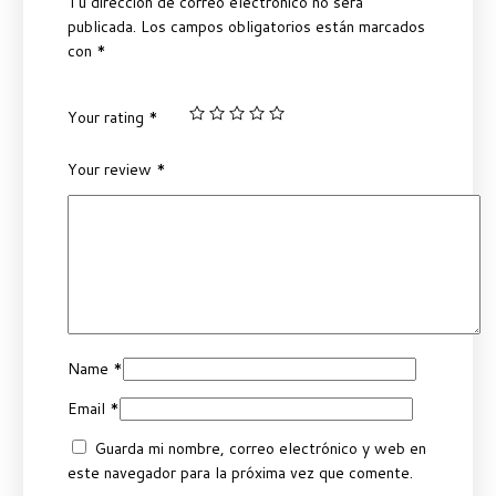
Tu dirección de correo electrónico no será
publicada.
Los campos obligatorios están marcados
con
*
Your rating
*
Your review
*
Name
*
Email
*
Guarda mi nombre, correo electrónico y web en
este navegador para la próxima vez que comente.