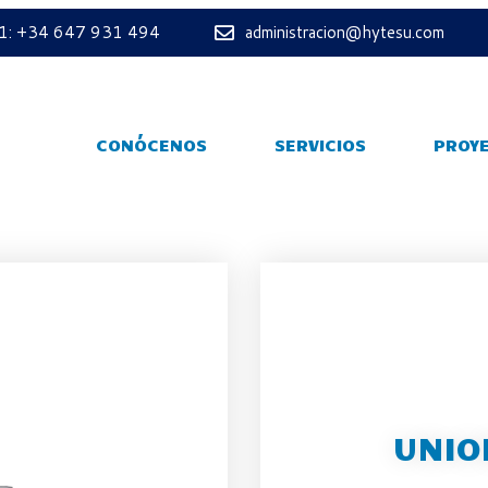
 1: +34 647 931 494
administracion@hytesu.com
CONÓCENOS
SERVICIOS
PROY
UNIO