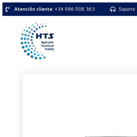
Atención cliente
: +34 986 008 363
Soporte