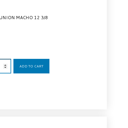
UNION MACHO 12 3/8
3,30
€
ADD TO CART