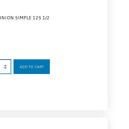
UNION SIMPLE 12S 1/2
3,05
€
ADD TO CART