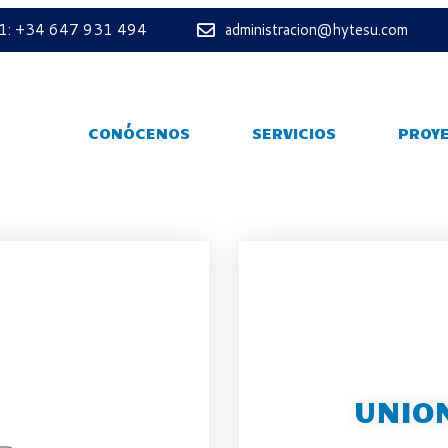
 1: +34 647 931 494
administracion@hytesu.com
CONÓCENOS
SERVICIOS
PROY
UNION