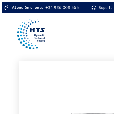
Atención cliente
: +34 986 008 363
Soporte