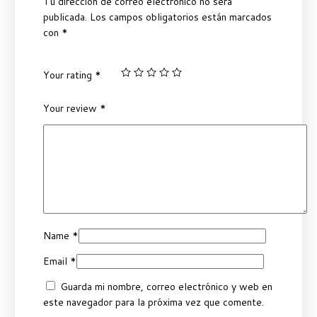
Tu dirección de correo electrónico no será
publicada.
Los campos obligatorios están marcados
con
*
Your rating
*
Your review
*
Name
*
Email
*
Guarda mi nombre, correo electrónico y web en
este navegador para la próxima vez que comente.