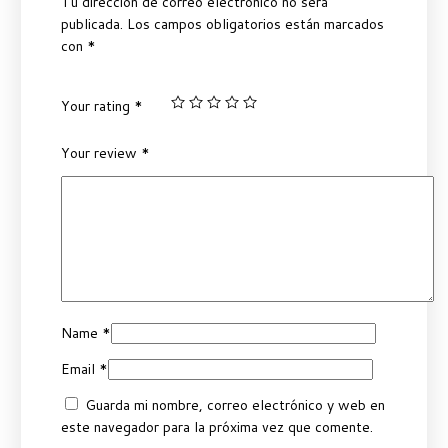
Tu dirección de correo electrónico no será
publicada.
Los campos obligatorios están marcados
con
*
Your rating
*
Your review
*
Name
*
Email
*
Guarda mi nombre, correo electrónico y web en
este navegador para la próxima vez que comente.