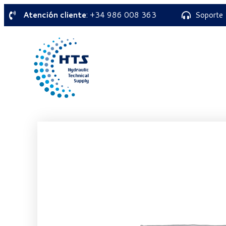
Atención cliente
: +34 986 008 363
Soporte