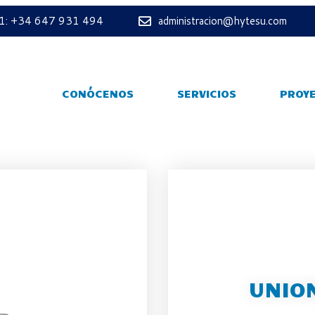
 1: +34 647 931 494
administracion@hytesu.com
CONÓCENOS
SERVICIOS
PROY
UNION