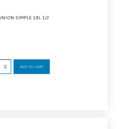
UNION SIMPLE 18L 1/2
3,85
€
ADD TO CART