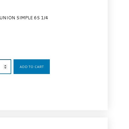
UNION SIMPLE 6S 1/4
1,60
€
ADD TO CART