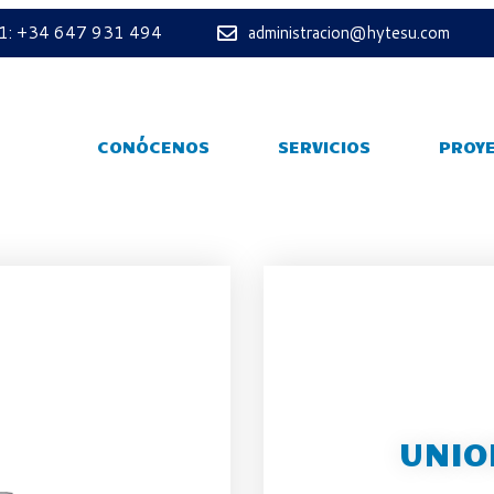
 1: +34 647 931 494
administracion@hytesu.com
CONÓCENOS
SERVICIOS
PROY
UNIO