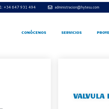
 1: +34 647 931 494
administracion@hytesu.com
CONÓCENOS
SERVICIOS
PROY
VALVULA 