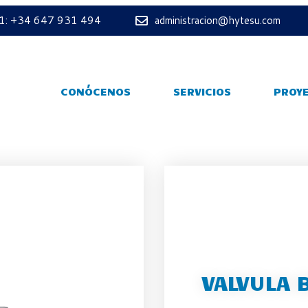
 1: +34 647 931 494
administracion@hytesu.com
CONÓCENOS
SERVICIOS
PROY
VALVULA 