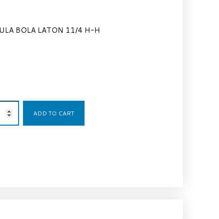
ULA BOLA LATON 11/4 H-H
25,59
€
ADD TO CART