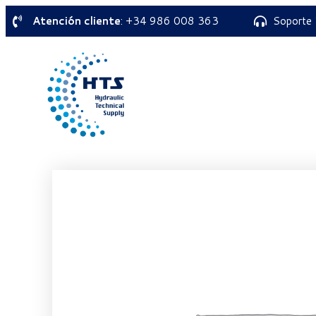
Atención cliente
: +34 986 008 363
Soporte